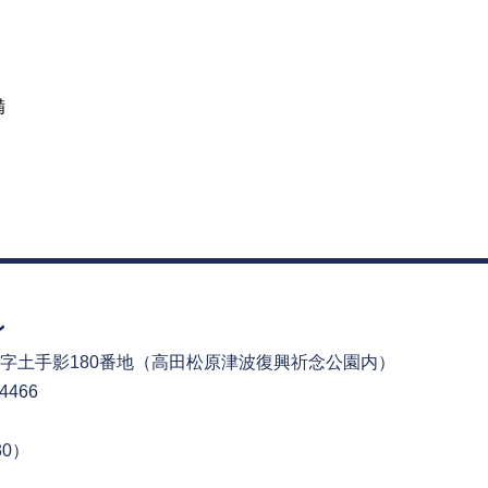
備
字土手影180番地
（高田松原津波復興祈念公園内）
4466
30）