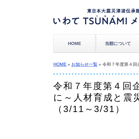
HOME
当館について
HOME
»
お知らせ一覧
» 令和７年度第４回
令和７年度第４回
に～人材育成と震
（3/11～3/31）