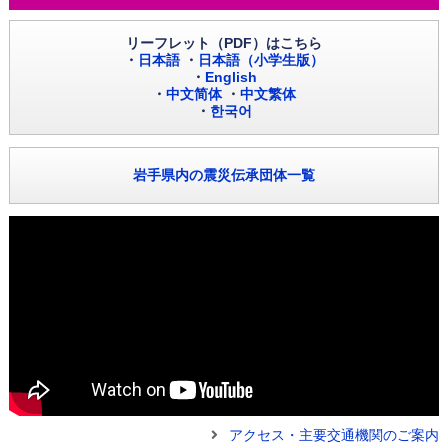
リーフレット（PDF）はこちら
・
日本語
・
日本語（小学生版）
・
English
・
中文简体
・
中文繁体
・
한국어
岩手県内の震災伝承団体一覧
アクセス・主要交通機関のご案内