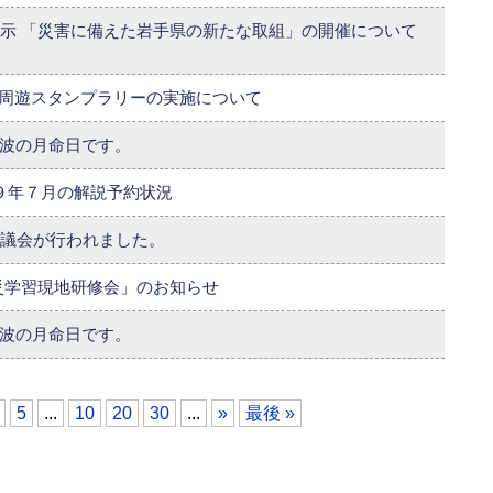
示 「災害に備えた岩手県の新たな取組」の開催について
北周遊スタンプラリーの実施について
波の月命日です。
９年７月の解説予約状況
議会が行われました。
災学習現地研修会」のお知らせ
波の月命日です。
5
...
10
20
30
...
»
最後 »