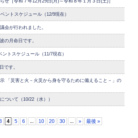
せ［令和７年12月29日(月)～令和８年１月３日(土)］
ベントスケジュール（12/9現在）
議会が行われました。
波の月命日です。
ベントスケジュール（11/7現在）
日です。
示 「災害と火－火災から身を守るために備えること－」の
ついて（10/22（水））
3
4
5
6
...
10
20
30
...
»
最後 »