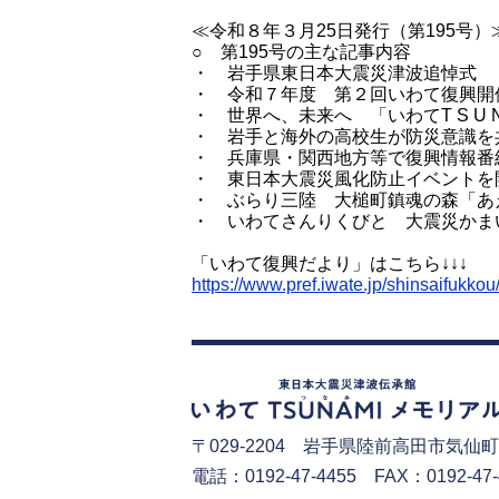
≪令和８年３月25日発行（第195号）
○ 第195号の主な記事内容
・ 岩手県東日本大震災津波追悼式
・ 令和７年度 第２回いわて復興開
・ 世界へ、未来へ 「いわてT S U N 
・ 岩手と海外の高校生が防災意識を
・ 兵庫県・関西地方等で復興情報番
・ 東日本大震災風化防止イベントを
・ ぶらり三陸 大槌町鎮魂の森「あ
・ いわてさんりくびと 大震災かま
「いわて復興だより」はこちら↓↓↓
https://www.pref.iwate.jp/shinsaifukk
〒029-2204
岩手県陸前高田市気仙町
電話：0192-47-4455 FAX：0192-47-