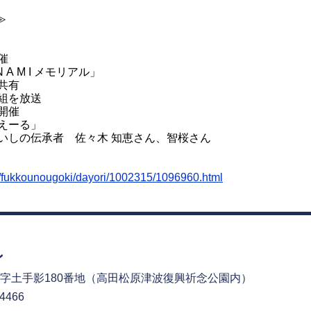
≫
催
A M I メモリアル」
共有
組を放送
開催
えーる」
いしの伝承者 佐々木 知恵さん、智桜さん
ou/fukkounougoki/dayori/1002315/1096960.html
字土手影180番地
（高田松原津波復興祈念公園内）
4466