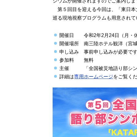
ジウムが開催されますのでご案内しま
第５回目を迎える今回は、「東日本
巡る現地視察プログラムも用意されて
開催日 令和2年2月24日（月・
開催場所 南三陸ホテル観洋（宮
申し込み 事前申し込みが必要です
参加料 無料
主催 「全国被災地語り部シンポジ
詳細は
専用ホームページ
をご覧く