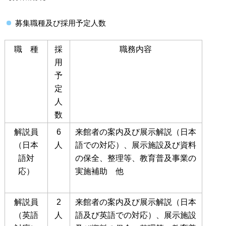
募集職種及び採用予定人数
職 種
採
職務内容
用
予
定
人
数
解説員
6
来館者の案内及び展示解説（日本
（日本
人
語での対応）、展示施設及び資料
語対
の保全、整理等、教育普及事業の
応）
実施補助 他
解説員
2
来館者の案内及び展示解説（日本
（英語
人
語及び英語での対応）、展示施設