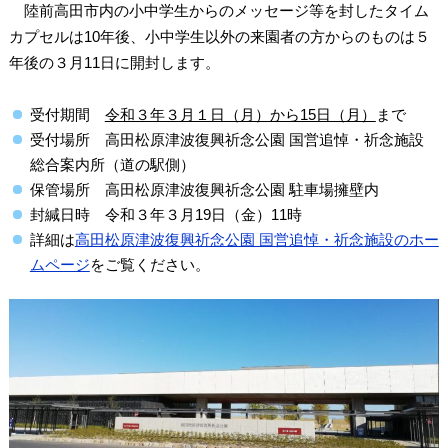
陸前高田市内の小中学生からのメッセージ等を封したタイム
カプセルは10年後、小中学生以外の来園者の方からのものは５
年後の３月11日に開封します。
受付期間
令和３年３月１日（月）から15日（月）
まで
受付場所 高田松原津波復興祈念公園 国営追悼・祈念施設
総合案内所（道の駅側）
保管場所 高田松原津波復興祈念公園 駐車場擁壁内
封緘日時 令和３年３月19日（金）11時
詳細は
高田松原津波復興祈念公園 国営追悼・祈念施設のホー
ムページ
をご覧ください。