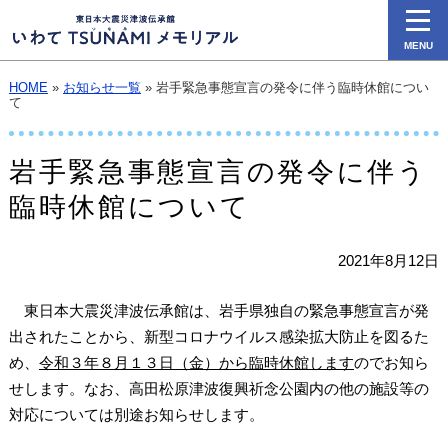
MENU
HOME
»
お知らせ一覧
» 岩手緊急事態宣言の発令に伴う臨時休館につい
て
岩手緊急事態宣言の発令に伴う
臨時休館について
2021年8月12日
東日本大震災津波伝承館は、岩手県独自の緊急事態宣言が発
出されたことから、新型コロナウイルス感染拡大防止を図るた
め、
令和３年８月１３日（金）から臨時休館します
のでお知ら
せします。なお、高田松原津波復興祈念公園内の他の施設等の
対応については別途お知らせします。