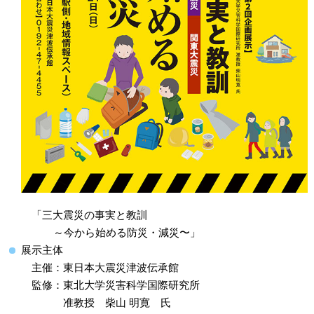
「三大震災の事実と教訓
～今から始める防災・減災〜」
展示主体
主催：東日本大震災津波伝承館
監修：東北大学災害科学国際研究所
准教授 柴山 明寛 氏