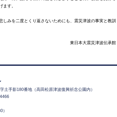
げます。
悲しみを二度とくり返さないためにも、震災津波の事実と教訓
東日本大震災津波伝承館
字土手影180番地
（高田松原津波復興祈念公園内）
4466
30）