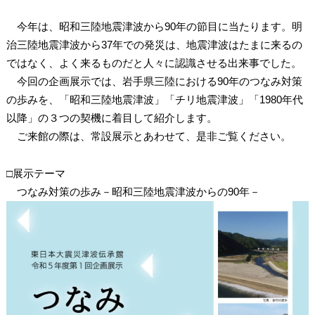
今年は、昭和三陸地震津波から90年の節目に当たります。明
治三陸地震津波から37年での発災は、地震津波はたまに来るの
ではなく、よく来るものだと人々に認識させる出来
事でした。
今回の企画展示では、岩手県三陸における90年のつなみ対策
の歩みを、「昭和三陸地震津波」「チリ地震津波」「1980年代
以降」の３つの契機に着目して紹介します。
ご来館の際は、常設展示とあわせて、是非ご覧ください。
□展示テーマ
つなみ対策の歩み－昭和三陸地震津波からの90年－